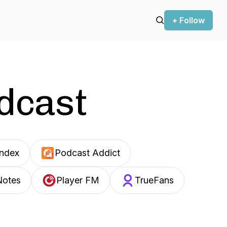
+ Follow
odcast
Index
Podcast Addict
Notes
Player FM
TrueFans