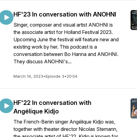
HF'23 In conversation with ANOHNI
Singer, composer and visual artist ANOHNI is
the associate artist for Holland Festival 2023.
Upcoming June the festival will feature new and
existing work by her. This podcast is a
conversation between Bo Hanna and ANOHNI.
They discuss ANOHNI's...
March 14, 2023
•
Episode 3
•
20:04
HF'22 In conversation with
Angélique Kidjo
The French-Benin singer Angélique Kidjo was,
together with theater director Nicolas Stemann,
the associate artist of HF'22. Kidjo is known for