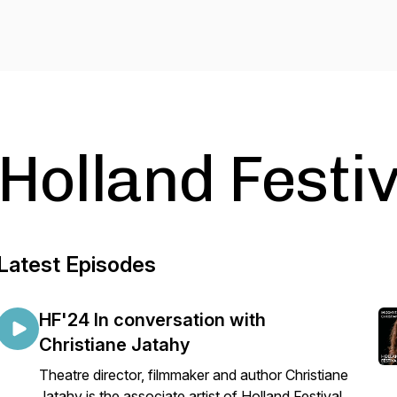
Holland Festi
Latest Episodes
HF'24 In conversation with
Christiane Jatahy
Theatre director, filmmaker and author Christiane
Jatahy is the associate artist of Holland Festival